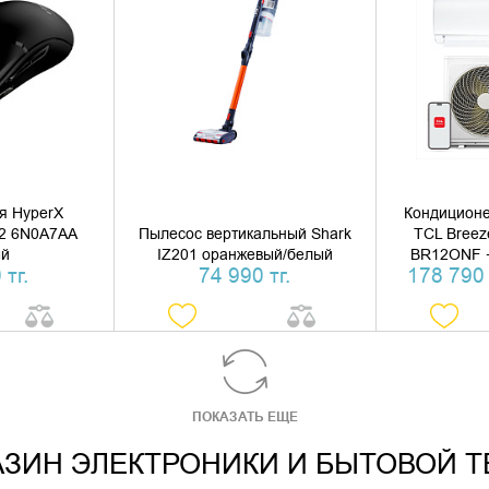
 КОРЗИНУ
ДОБАВИТЬ В КОРЗИНУ
ДОБАВИ
1 КЛИК
КУПИТЬ В 1 КЛИК
КУПИ
я HyperX
Кондиционе
e 2 6N0A7AA
Пылесос вертикальный Shark
TCL Breez
ый
IZ201 оранжевый/белый
BR12ONF +
 тг.
74 990 тг.
178 790 
ПОКАЗАТЬ ЕЩЕ
ЗИН ЭЛЕКТРОНИКИ И БЫТОВОЙ Т