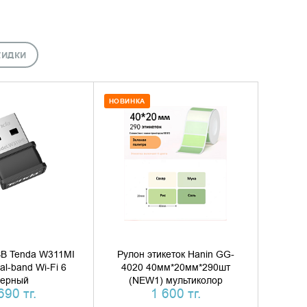
КИДКИ
НОВИНКА
ТЬ В КОРЗИНУ
ДОБАВИТЬ В КОРЗИНУ
ТЬ В 1 КЛИК
КУПИТЬ В 1 КЛИК
SB Tenda W311MI
Рулон этикеток Hanin GG-
l-band Wi-Fi 6
4020 40мм*20мм*290шт
ерный
(NEW1) мультиколор
690 тг.
1 600 тг.