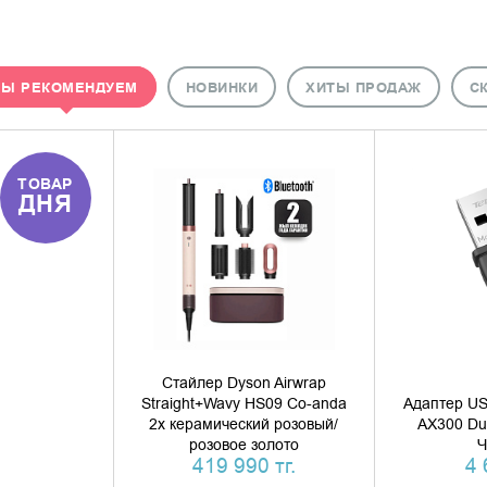
Ы РЕКОМЕНДУЕМ
НОВИНКИ
ХИТЫ ПРОДАЖ
С
ТОВАР
ДОБАВИТЬ В КОРЗИНУ
ДОБАВИ
ДНЯ
КУПИТЬ В 1 КЛИК
КУПИ
Стайлер Dyson Airwrap
Straight+Wavy HS09 Co-anda
Адаптер U
2x керамический розовый/
AX300 Dua
розовое золото
Ч
419 990 тг.
4 