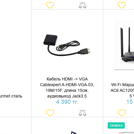
ДОБАВИТЬ В КОРЗИНУ
ДОБАВИ
КУПИТЬ В 1 КЛИК
КУПИ
Кабель HDMI -> VGA
Cablexpert A-HDMI-VGA-03,
Wi-Fi Марш
19M/15F, длина 15см,
AC6 AC1200
urmet сталь
аудиовыход Jack3.5
5
4 390 тг.
15 
СКИДКА