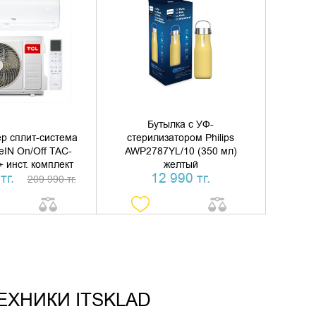
ТЬ В КОРЗИНУ
ДОБАВИТЬ В КОРЗИНУ
ТЬ В 1 КЛИК
КУПИТЬ В 1 КЛИК
Бутылка с УФ-
р сплит-система
стерилизатором Philips
eIN On/Off TAC-
AWP2787YL/10 (350 мл)
 инст. комплект
желтый
тг.
12 990 тг.
209 990 тг.
ЕХНИКИ ITSKLAD