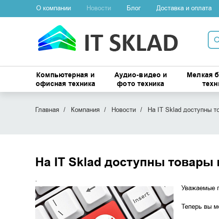
О компании
Новости
Блог
Доставка и оплата
Компьютерная и
Аудио-видео и
Мелкая 
офисная техника
фото техника
техн
Главная
Компания
Новости
На IT Sklad доступны то
На IT Sklad доступны товары в
.
Уважаемые п
Теперь вы м