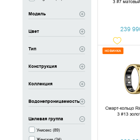
3 #7 матовы
Модель
239 990
Цвет
Тип
НОВИНКА
ДОБАВИТЬ В
Конструкция
КУПИТЬ В 
Коллекция
Водонепроницаемость
Смарт-кольцо R
3 #13 золо
Целевая группа
Унисекс (
89
)
Женские (
24
)