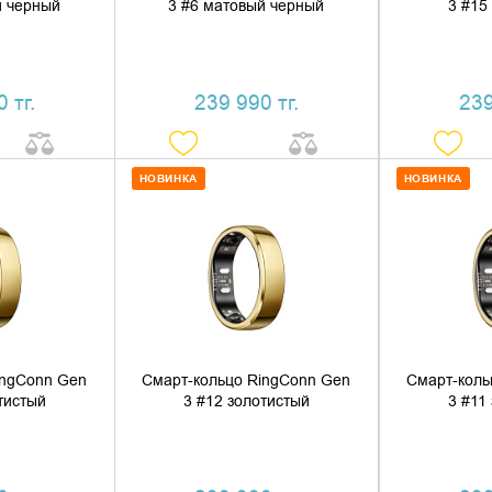
й черный
3 #6 матовый черный
3 #15
 тг.
239 990 тг.
239
НОВИНКА
НОВИНКА
 КОРЗИНУ
ДОБАВИТЬ В КОРЗИНУ
ДОБАВ
1 КЛИК
КУПИТЬ В 1 КЛИК
КУПИ
ingConn Gen
Смарт-кольцо RingConn Gen
Смарт-коль
тистый
3 #12 золотистый
3 #11