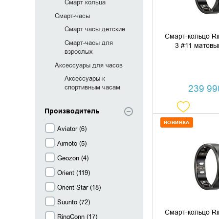
Смарт кольца
Смарт-часы
Смарт часы детские
Смарт-кольцо R
Смарт-часы для
3 #11 матовы
взрослых
Аксессуары для часов
Аксессуары к
239 990
спортивным часам
Производитель
НОВИНКА
Aviator (
6
)
ДОБАВИТЬ В
Aimoto (
5
)
Geozon (
4
)
КУПИТЬ В 
Orient (
119
)
Orient Star (
18
)
Suunto (
72
)
Смарт-кольцо R
RingConn (
17
)