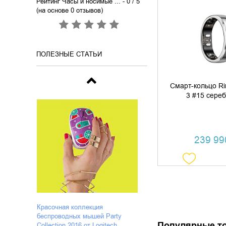
Рейтинг Часы и носимые ...
- 0 / 5
(на основе
0
отзывов)
ДОБАВИТЬ В
КУПИТЬ В 
ПОЛЕЗНЫЕ СТАТЬИ
Смарт-кольцо R
3 #15 сере
239 990
Красочная коллекция
беспроводных мышей Party
Популярные т
Collection 2016 от Logitech