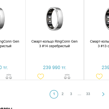
 КОРЗИНУ
ДОБАВИТЬ В КОРЗИНУ
ДОБАВ
1 КЛИК
КУПИТЬ В 1 КЛИК
КУПИ
ingConn Gen
Смарт-кольцо RingConn Gen
Смарт-коль
бристый
3 #14 серебристый
3 #13 
 тг.
239 990 тг.
239
1
2
3
…
33
овары