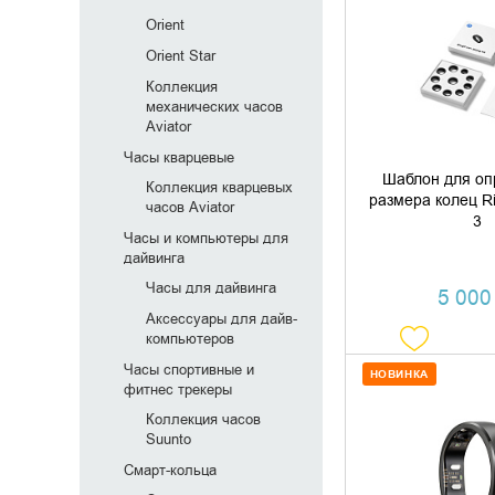
ДОБАВИТЬ В
Orient
Orient Star
КУПИТЬ В 
Коллекция
механических часов
Aviator
Часы кварцевые
Шаблон для оп
Коллекция кварцевых
размера колец R
часов Aviator
3
Часы и компьютеры для
дайвинга
Часы для дайвинга
5 000 
Аксессуары для дайв-
компьютеров
Часы спортивные и
НОВИНКА
фитнес трекеры
Коллекция часов
ДОБАВИТЬ В
Suunto
Смарт-кольца
КУПИТЬ В 