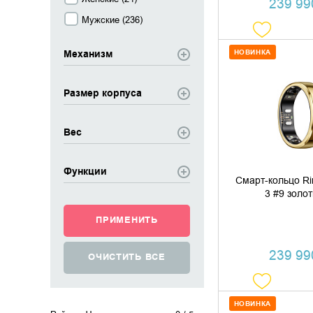
239 990
Мужские (
236
)
НОВИНКА
Механизм
ДОБАВИТЬ В
Размер корпуса
КУПИТЬ В 
Вес
Функции
Смарт-кольцо R
3 #9 золо
239 990
НОВИНКА