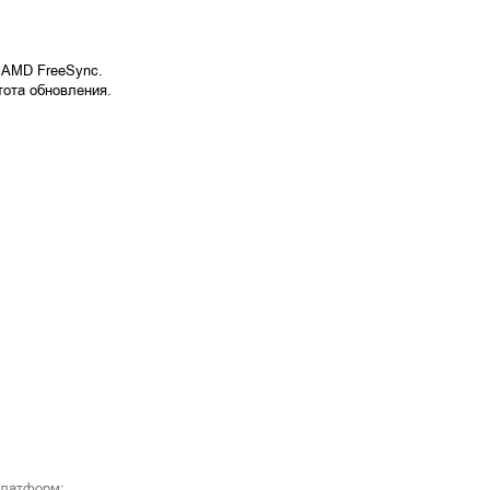
а AMD FreeSync.
тота обновления.
платформ: