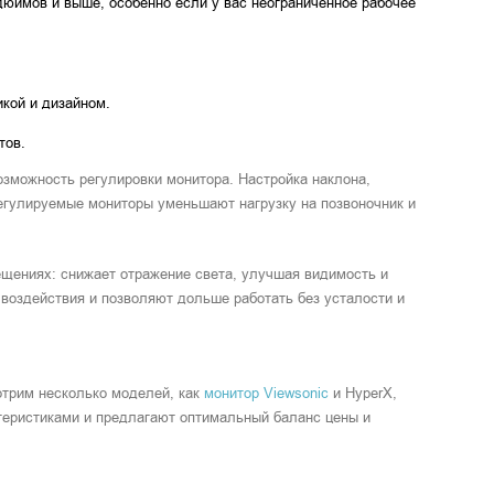
юймов и выше, особенно если у вас неограниченное рабочее
икой и дизайном.
тов.
зможность регулировки монитора. Настройка наклона,
регулируемые мониторы уменьшают нагрузку на позвоночник и
щениях: снижает отражение света, улучшая видимость и
го воздействия и позволяют дольше работать без усталости и
трим несколько моделей, как
монитор Viewsonic
и HyperX,
ктеристиками и предлагают оптимальный баланс цены и