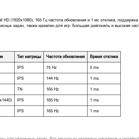
 HD (1920x1080), 165 Гц частота обновления и 1 мс отклика, поддержк
сных задач, также идеален для игр. Большая диагональ и высокая час
ие
Тип матрицы
Частота обновления
Время отклика
IPS
75 Hz
5 ms
IPS
144 Hz
1 ms
TN
165 Hz
1 ms
x1440)
IPS
165 Hz
1 ms
IPS
165 Hz
1 ms
оры для различных задач. Вот несколько надежных магазинов и онлайн-