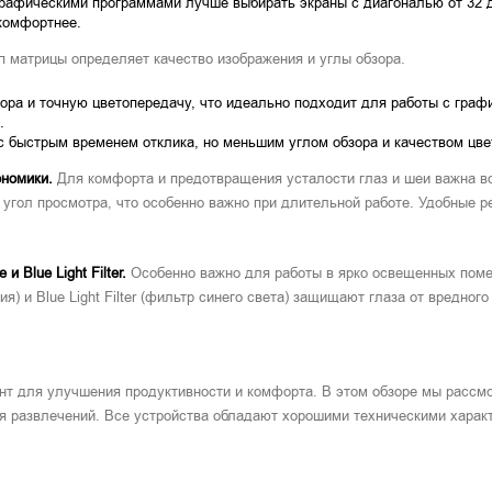
афическими программами лучше выбирать экраны с диагональю от 32 д
комфортнее.
 матрицы определяет качество изображения и углы обзора.
бзора и точную цветопередачу, что идеально подходит для работы с граф
.
с быстрым временем отклика, но меньшим углом обзора и качеством цве
ономики.
Для комфорта и предотвращения усталости глаз и шеи важна во
й угол просмотра, что особенно важно при длительной работе. Удобные 
 Blue Light Filter.
Особенно важно для работы в ярко освещенных поме
ия) и Blue Light Filter (фильтр синего света) защищают глаза от вредно
т для улучшения продуктивности и комфорта. В этом обзоре мы рассмо
ля развлечений. Все устройства обладают хорошими техническими хара