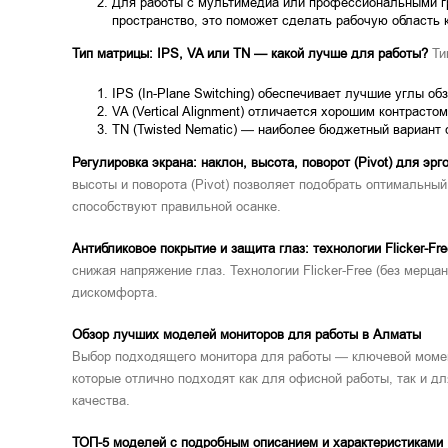
Для работы с мультимедиа или профессиональными гр
пространство, это поможет сделать рабочую область 
Тип матрицы: IPS, VA или TN — какой лучше для работы?
Тип
IPS (In-Plane Switching) обеспечивает лучшие углы о
VA (Vertical Alignment) отличается хорошим контрастом
TN (Twisted Nematic) — наиболее бюджетный вариант 
Регулировка экрана: наклон, высота, поворот (Pivot) для эрг
высоты и поворота (Pivot) позволяет подобрать оптимальны
способствуют правильной осанке.
Антибликовое покрытие и защита глаз: технологии Flicker-Free и
снижая напряжение глаз. Технологии Flicker-Free (без мерцан
дискомфорта.
Обзор лучших моделей мониторов для работы в Алматы
Выбор подходящего монитора для работы — ключевой момен
которые отлично подходят как для офисной работы, так и д
качества.
ТОП-5 моделей с подробным описанием и характеристиками