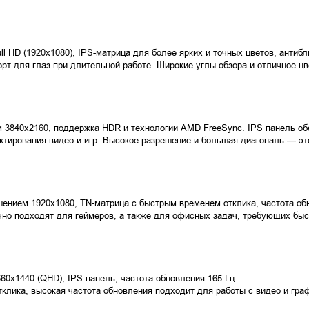
l HD (1920x1080), IPS-матрица для более ярких и точных цветов, антибл
рт для глаз при длительной работе. Широкие углы обзора и отличное ц
 3840x2160, поддержка HDR и технологии AMD FreeSync. IPS панель обе
актирования видео и игр. Высокое разрешение и большая диагональ — э
шением 1920x1080, TN-матрица с быстрым временем отклика, частота об
но подходят для геймеров, а также для офисных задач, требующих быст
60x1440 (QHD), IPS панель, частота обновления 165 Гц.
клика, высокая частота обновления подходит для работы с видео и граф