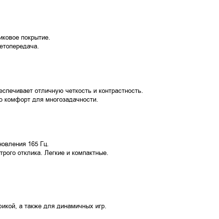
иковое покрытие.
ветопередача.
спечивает отличную четкость и контрастность.
то комфорт для многозадачности.
новления 165 Гц.
рого отклика. Легкие и компактные.
икой, а также для динамичных игр.