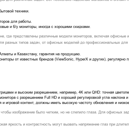
бытовой техники.
торов для работы.
новые и б/у мониторы, иногда с хорошими скидками.
ане, где представлены различные модели мониторов, включая офисные 
для разных типов задач, от офисных моделей до профессиональных для 
Алматы и Казахстану, гарантия на продукцию.
ониторы от известных брендов (ViewSonic, HyperX и других), регулярно 
трицами и высоким разрешением, например, 4K или QHD: точная цветопе
онитора с разрешением Full HD и хорошей регулировкой угла наклона и
 и игровой контент, должны иметь высокую частоту обновления и низкое
чтобы изображение было четким, но не слепило глаза. Для офисных зада
кая яркость и контрастность могут вызвать напряжение глаз при длитель