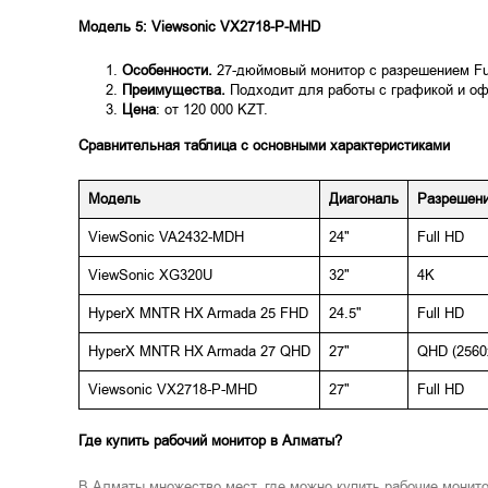
Модель 5: Viewsonic VX2718-P-MHD
Особенности.
27-дюймовый монитор с разрешением Full
Преимущества.
Подходит для работы с графикой и офи
Цена
: от 120 000 KZT.
Сравнительная таблица с основными характеристиками
Модель
Диагональ
Разрешен
ViewSonic VA2432-MDH
24"
Full HD
ViewSonic XG320U
32"
4K
HyperX MNTR HX Armada 25 FHD
24.5"
Full HD
HyperX MNTR HX Armada 27 QHD
27"
QHD (2560
Viewsonic VX2718-P-MHD
27"
Full HD
Где купить рабочий монитор в Алматы?
В Алматы множество мест, где можно купить рабочие монит