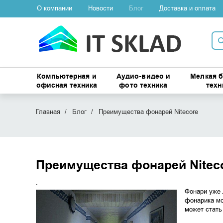
О компании
Новости
Блог
Доставка и оплата
Компьютерная и
Аудио-видео и
Мелкая 
офисная техника
фото техника
техн
Главная
Блог
Преимущества фонарей Nitecore
Преимущества фонарей Nitec
.
Фонари уже 
фонарика мо
может стать