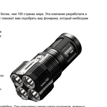
 более, чем 100 странах мира. Эта компания разработала и
т поможет вам подобрать вид фонарика, который необходим
е
а
гко
ч
х
райкбол. Они популярны также среди охотников, военных,