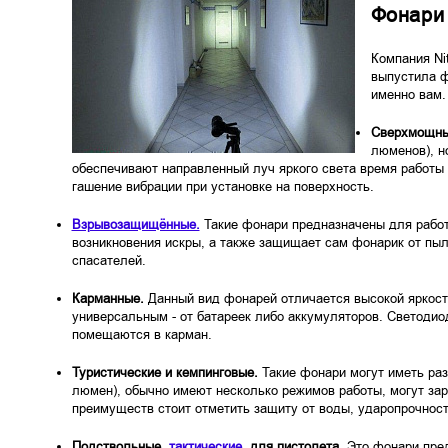
Фонари 
Компания Ni
выпустила ф
именно вам.
Сверхмощн
люменов), н
обеспечивают направленный луч яркого света время работы
гашение вибрации при установке на поверхность.
Взрывозащищённые.
Такие фонари предназначены для работ
возникновения искры, а также защищает сам фонарик от пыл
спасателей.
Карманные.
Данный вид фонарей отличается высокой яркост
универсальным - от батареек либо аккумуляторов. Светодио
помещаются в карман.
Туристические и кемпинговые.
Такие фонари могут иметь раз
люмен), обычно имеют несколько режимов работы, могут за
преимуществ стоит отметить защиту от воды, ударопрочност
Подствольные,
тактические,
для пистолета.
Это фонари пред