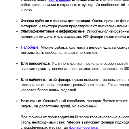
работников полиции и охранных структур. Из особенностей 
кнопку.
Фонари-дубинки и фонари для полиции.
Очень прочные фона
материал и текстура ручки предотвращают выскальзывание 
Ультрафиолетовые и инфракрасные.
Узкоспециализированные
являются ли деньги фальшивыми. ИФ фонари незаменимы в 
Налобные.
Многие рыбаки, охотники и велосипедисты скажут,
должны быть свободны, а света не хватает.
Для велосипеда.
У данного фонаря несколько особенностей 
высокая яркость, опциональная возможность поворота на 360
Для дайвинга.
Такой фонарь нужно выбирать, основываясь н
прозрачности воды подходит разный цвет света. Такие фонар
касается более новых моделей.
Наключные.
Оснащённый карабином фонарик-брелок станет 
рядом, он достаточно яркий, но экономный.
Все фонари от производителя Nitecore гарантированно высо
столь необходимый свет. Nitecore выпускает фонари подходя
специфических местах, до
фонаря-брелока.