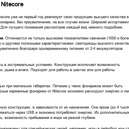
Nitecore
tecore уже не первый год реализует свою продукцию высшего качества в
онарики, без преувеличения, на все случаи жизни. Широкий ассортимен
 Для лучшего понимания рассмотрим каждый вид немного подробнее.
ые.
Отличаются не только высокими показателями свечения (1000 и боле
о и другими полезными характеристиками: светодиоды высокого качеств
 увеличено благодаря одновременному питанию от 2-4 аккумуляторов
ы в экстремальных условиях. Конструкция исключает возможность
и, дыма и влаги. Подходят для работы в шахтах или для работы
ью при маленьких габаритах. Питание у таких фонариков может быть
дные карманные фонарики от Nitecore экономно расходуют энергию и ле
ную конструкцию, в зависимости от их назначения. Они яркие (до 4 тыся
ряжаться через USB и экономно потребляют энергию. Из дополнительны
ь, возможность пребывания в воде на разной глубине.
назначены для специфических целей, например, игры в пейнтбол или ст