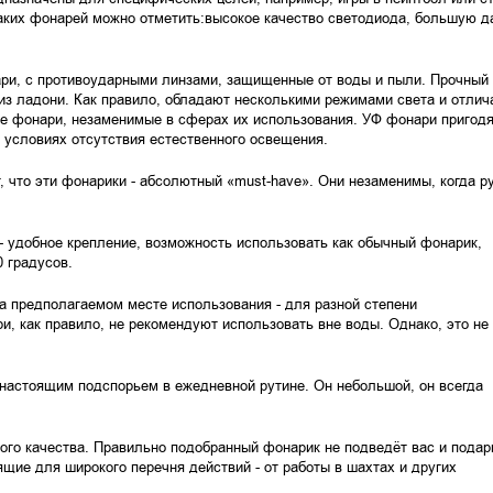
таких фонарей можно отметить:высокое качество светодиода, большую д
ри, с противоударными линзами, защищенные от воды и пыли. Прочный к
из ладони. Как правило, обладают несколькими режимами света и отли
 фонари, незаменимые в сферах их использования. УФ фонари пригодят
условиях отсутствия естественного освещения.
 что эти фонарики - абсолютный «must-have». Они незаменимы, когда р
- удобное крепление, возможность использовать как обычный фонарик,
 градусов.
а предполагаемом месте использования - для разной степени
и, как правило, не рекомендуют использовать вне воды. Однако, это не
настоящим подспорьем в ежедневной рутине. Он небольшой, он всегда
кого качества. Правильно подобранный фонарик не подведёт вас и подар
щие для широкого перечня действий - от работы в шахтах и других