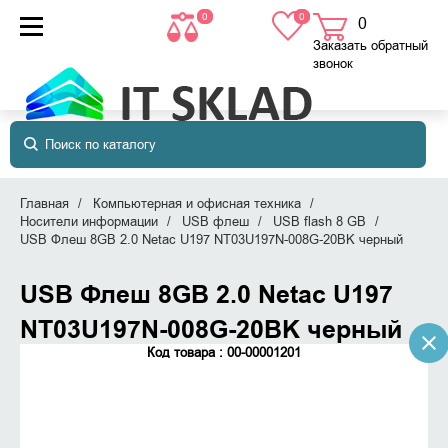
0
0
0
товаров
в корзине
Заказать обратный
звонок
Главная
Компьютерная и офисная техника
Носители информации
USB флеш
USB flash 8 GB
USB Флеш 8GB 2.0 Netac U197 NT03U197N-008G-20BK черный
USB Флеш 8GB 2.0 Netac U197
NT03U197N-008G-20BK черный
Код товара : 00-00001201