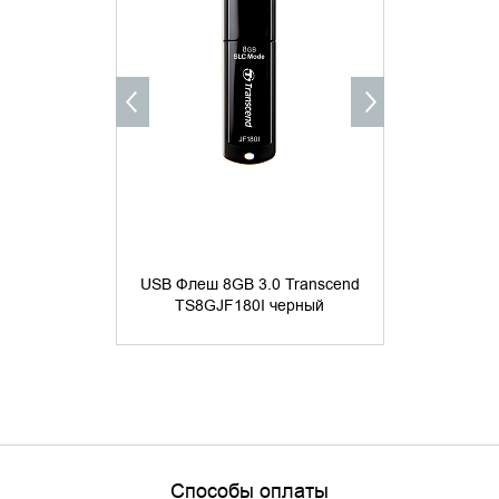
УТОЧНИТЬ НАЛИЧИЕ
УТОЧНИ
USB Флеш 8GB 3.0 Transcend
USB Флеш 8
TS8GJF180I черный
TS8GJF
Способы оплаты