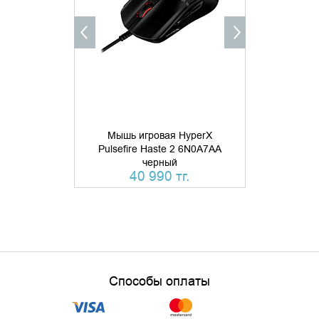
КУПИТЬ В 1 КЛИК
Мышь игровая HyperX
Мышь игров
Pulsefire Haste 2 6N0A7AA
SteelSerie
черный
ч
40 990 тг.
Способы оплаты