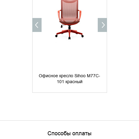
Офисное кресло Sihoo M77C-
Офисное кр
101 красный
20
Способы оплаты