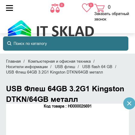
0
0
0
товаров
в корзине
Заказать обратный
звонок
Главная
Компьютерная и офисная техника
Носители информации
USB флеш
USB flash 64 GB
USB Флеш 64GB 3.2G1 Kingston DTKN/64GB металл
USB Флеш 64GB 3.2G1 Kingston
DTKN/64GB металл
Код товара : Н0000025691