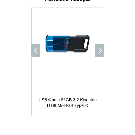
ХИТ ПРОДАЖ
УТОЧНИТЬ НАЛИЧИЕ
ДОБАВИ
КУПИТ
USB Фл
USB Флеш 64GB 3.2 Kingston
Transcen
DT80M/64GB Type-C
ч
7 