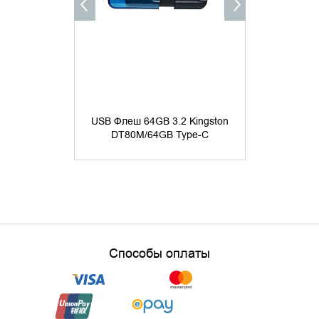
USB Фл
USB Флеш 64GB 3.2 Kingston
Transcen
DT80M/64GB Type-C
ч
7 
Способы оплаты