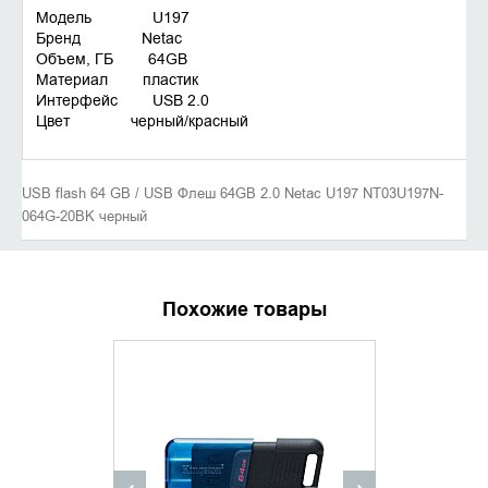
Модель U197
Бренд Netac
Объем, ГБ 64GB
Материал пластик
Интерфейс USB 2.0
Цвет черный/красный
USB flash 64 GB / USB Флеш 64GB 2.0 Netac U197 NT03U197N-
064G-20BK черный
Похожие товары
ХИТ ПРОДАЖ
УТОЧНИТЬ НАЛИЧИЕ
ДОБАВИ
КУПИТ