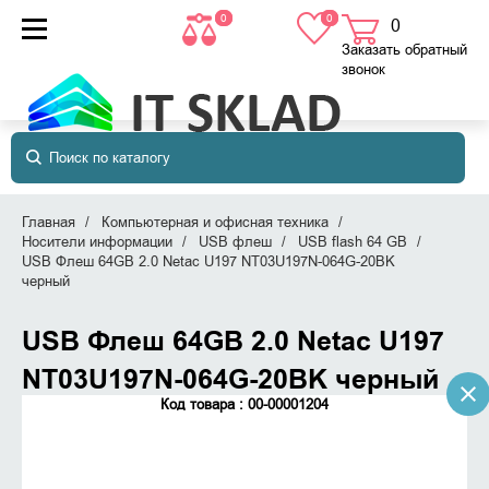
0
0
0
товаров
в корзине
Заказать обратный
звонок
Главная
Компьютерная и офисная техника
Носители информации
USB флеш
USB flash 64 GB
USB Флеш 64GB 2.0 Netac U197 NT03U197N-064G-20BK
черный
USB Флеш 64GB 2.0 Netac U197
NT03U197N-064G-20BK черный
Код товара : 00-00001204