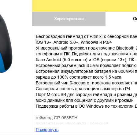
Характеристики
О
Беспроводной геймпад от Ritmix, с сенсорной п
iOS 13+, Android 5.0+, Windows и P3/4
Универсальный протокол подключение Bluetooth 
телефонам и ПК. Подойдет для подключения к лю
базе Android (5.0 и выше) и iOS (версии 13+), ПК
Встроенный разъем jack 3.5мм позволяет подклю
Встроенная аккумуляторная батарея на 600мАч п
заряда до 100% составляет всего 1,5 часа
Встроенный чип 6-осевого гироскопа позволяет п
Сенсорная панель для специальных игр на P4
Порт MicroUSB для зарядки геймпада и разъем д
моно динамик для общения с другими игроками
Поддержка работы в ОС Windows по технологии Dir
геймпад GP-063BTH
варианты внешнего вида - чёрно-си
Развернуть