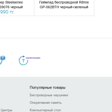
ер Steelseries
Геймпад беспроводной Ritmix
Геймпа
 69076 черный
GP-062BTH черный+зеленый
GP-050
990 тг.
Популярные товары
Беспроводные наушники
Оперативная память
 Центры
Компьютерный стол