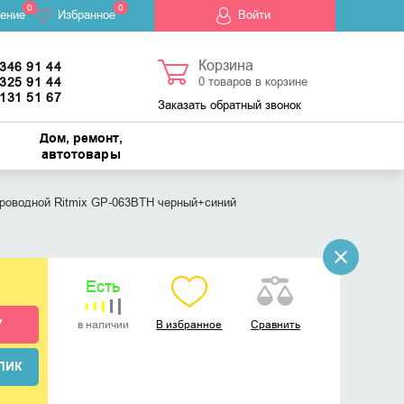
0
0
ение
Избранное
Войти
Корзина
 346 91 44
 325 91 44
0
товаров в корзине
 131 51 67
Заказать обратный звонок
Дом, ремонт,
автотовары
роводной Ritmix GP-063BTH черный+синий
Есть
У
в наличии
В избранное
Сравнить
ЛИК