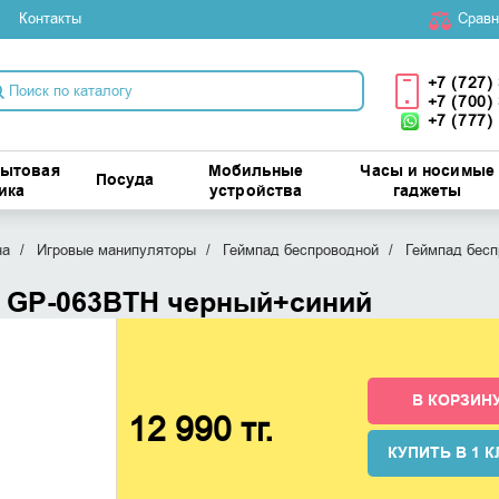
Контакты
Cравн
+7 (727)
+7 (700)
+7 (777)
бытовая
Мобильные
Часы и носимые
Посуда
ика
устройства
гаджеты
на
Игровые манипуляторы
Геймпад беспроводной
Геймпад бесп
x GP-063BTH черный+синий
В КОРЗИН
12 990 тг.
КУПИТЬ В 1 К