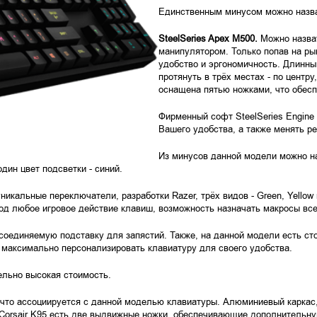
Единственным минусом можно назват
SteelSeries Apex M500.
Можно назват
манипулятором. Только попав на ры
удобство и эргономичность. Длинны
протянуть в трёх местах - по центру
оснащена пятью ножками, что обес
Фирменный софт SteelSeries Engine
Вашего удобства, а также менять р
Из минусов данной модели можно на
дин цвет подсветки - синий.
икальные переключатели, разработки Razer, трёх видов - Green, Yellow
д любое игровое действие клавиш, возможность назначать макросы все
соединяемую подставку для запястий. Также, на данной модели есть ст
 максимально персонализировать клавиатуру для своего удобства.
ельно высокая стоимость.
 что ассоциируется с данной моделью клавиатуры. Алюминиевый каркас, 
У Corsair K95 есть две выдвижные ножки, обеспечивающие дополнительну