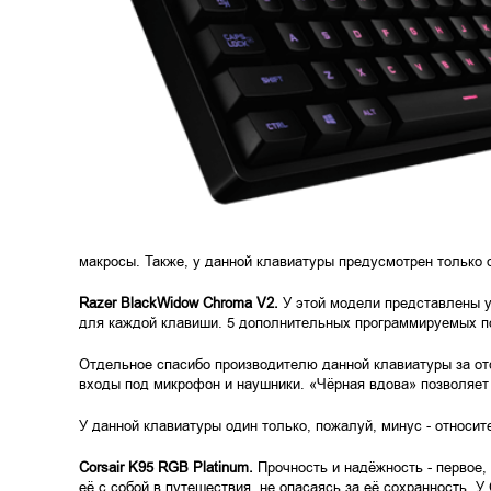
макросы. Также, у данной клавиатуры предусмотрен только о
Razer BlackWidow Chroma V2.
У этой модели представлены ун
для каждой клавиши. 5 дополнительных программируемых по
Отдельное спасибо производителю данной клавиатуры за от
входы под микрофон и наушники. «Чёрная вдова» позволяет
У данной клавиатуры один только, пожалуй, минус - относит
Corsair K95 RGB Platinum.
Прочность и надёжность - первое,
её с собой в путешествия, не опасаясь за её сохранность. 