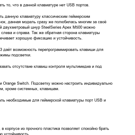
ь то, что в данной клавиатуре нет USB портов.
ь данную клавиатуру классическим геймерским
нок, данная модель сразу же полюбилась многим за своё
й двухметровый шнур SteelSeries Apex M500 можно
, слева и справа. Так же обратная сторона клавиатуры
печивает хорошую фиксацию и устойчивость.
 3 даёт возможность перепрограммировать клавиши для
ежимы подсветки.
звать отсутствие клавиш контроля мультимедиа и под
 и Orange Switch. Подсветку можно настроить индивидуально
м, кроме системных, клавишам.
оль необходимые для геймерской клавиатуры порт USB и
в корпусе из прочного пластика позволяет спокойно брать
ю устойчивость.