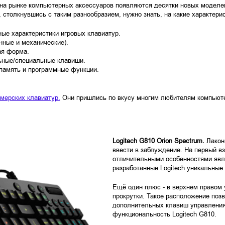
на рынке компьютерных аксессуаров появляются десятки новых моделе
, столкнувшись с таким разнообразием, нужно знать, на какие характери
ые характеристики игровых клавиатур.
нные и механические).
ая форма.
ьные/специальные клавиши.
память и программные функции.
ймерских клавиатур.
Они пришлись по вкусу многим любителям компьютер
Logitech G810 Orion Spectrum.
Лакон
ввести в заблуждение. На первый вз
отличительными особенностями явл
разработанные Logitech уникальные
Ещё один плюс - в верхнем правом
прокрутки. Такое расположение позв
дополнительных клавиш управления
функциональность Logitech G810.