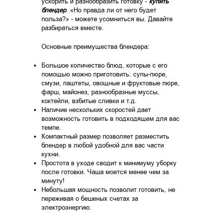
ускорить и разнообразить готовку -
купить
блендер
. «Но правда ли от него будет
польза?» - можете усомниться вы. Давайте
разбираться вместе.
Основные преимущества блендера:
Большое количество блюд, которые с его
помощью можно приготовить: супы-пюре,
смузи, паштеты, овощные и фруктовые пюре,
фарш, майонез, разнообразные муссы,
коктейли, взбитые сливки и т.д.
Наличие нескольких скоростей дает
возможность готовить в подходящем для вас
темпе.
Компактный размер позволяет разместить
блендер в любой удобной для вас части
кухни.
Простота в уходе сводит к минимуму уборку
после готовки. Чаша моется менее чем за
минуту!
Небольшая мощность позволит готовить, не
переживая о бешеных счетах за
электроэнергию.