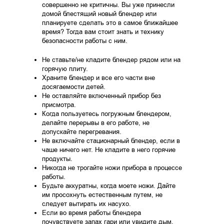
совершенно не критичны. Вы уже принесли
домой блестящий новый блендер или
планируете сделать это в самое ближайшее
время? Тогда вам стоит знать и технику
безопасности работы с ним.
Не ставьте/не кладите блендер рядом или на
горячую плиту.
Храните блендер и все его части вне
досягаемости детей.
Не оставляйте включенный прибор без
присмотра.
Когда пользуетесь погружным блендером,
делайте перерывы в его работе, не
допускайте перегревания.
Не включайте стационарный блендер, если в
чаше ничего нет. Не кладите в него горячие
продукты.
Никогда не трогайте ножи прибора в процессе
работы.
Будьте аккуратны, когда моете ножи. Дайте
им просохнуть естественным путем, не
следует вытирать их насухо.
Если во время работы блендера
почувствуете запах гари или увидите дым,