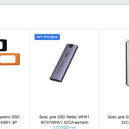
ХИТ ПРОДАЖ
НАЛИЧИЕ
ДОБАВИТЬ В КОРЗИНУ
УТОЧН
КУПИТЬ В 1 КЛИК
шнего SSD
Бокс для SSD Netac WH51
Бокс для 
-XSR1-3P
NT07WH51-32CA металл
32C
10 090 тг.