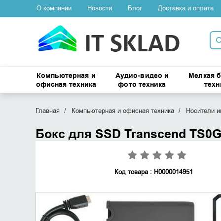
О компании
Новости
Блог
Доставка и оплата
Компьютерная и
Аудио-видео и
Мелкая 
офисная техника
фото техника
техн
Главная
Компьютерная и офисная техника
Носители 
Бокс для SSD Transcend TS0
Код товара : Н0000014951