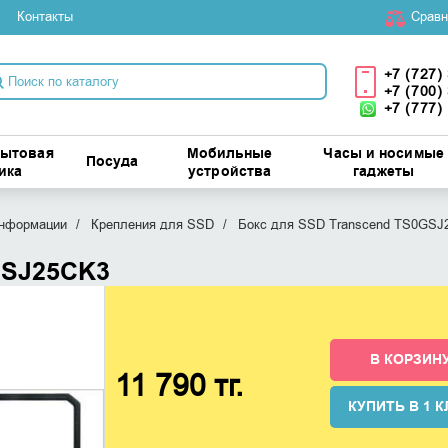
Контакты
Cравн
+7 (727)
+7 (700)
+7 (777)
бытовая
Мобильные
Часы и носимые
Посуда
ика
устройства
гаджеты
информации
Крепления для SSD
Бокс для SSD Transcend TS0GSJ
GSJ25CK3
В КОРЗИН
11 790 тг.
КУПИТЬ В 1 К