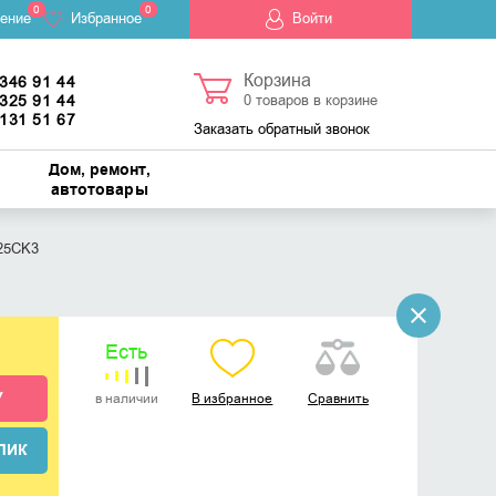
0
0
ение
Избранное
Войти
Корзина
 346 91 44
 325 91 44
0
товаров в корзине
 131 51 67
Заказать обратный звонок
Дом, ремонт,
автотовары
25CK3
Есть
У
в наличии
В избранное
Сравнить
ЛИК