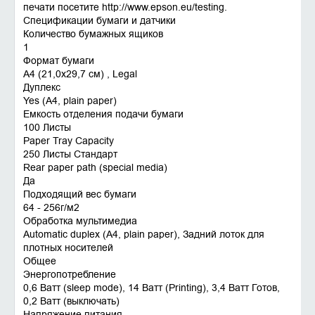
печати посетите
http://www.epson.eu/testing
.
Спецификации бумаги и датчики
Количество бумажных ящиков
1
Формат бумаги
A4 (21,0x29,7 см) , Legal
Дуплекс
Yes (A4, plain paper)
Емкость отделения подачи бумаги
100 Листы
Paper Tray Capacity
250 Листы Стандарт
Rear paper path (special media)
Да
Подходящий вес бумаги
64 - 256г/м2
Обработка мультимедиа
Automatic duplex (A4, plain paper), Задний лоток для
плотных носителей
Общее
Энергопотребление
0,6 Ватт (sleep mode), 14 Ватт (Printing), 3,4 Ватт Готов,
0,2 Ватт (выключать)
Напряжение питания