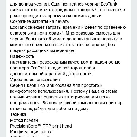
для долива чернил. Один контейнер чернил EcoTank
эквивалентен пяти картриджам с тонером⁴, что позволяет
реже проводить заправку и экономить деньги.
Сократите затраты на печать
EcoTank снижает затраты времени и денег по сравнению
с лазерными принтерами⁴. Многоразовая емкость для
чернил большого объема и дополнительные чернила в
комплекте позволят напечатать тысячи страниц без
покупки расходных материалов.
Надежность
Насладитесь превосходным качеством и надежностью
принтера EcoTank с годичной гарантией и
дополнительной гарантией до трех лет⁵.
Удобство использования
Серия Epson EcoTank создана для простого и
комфортного использования. Поэтому наша система
подачи чернил полностью интегрирована и легко
настраивается. Благодаря своей компактности принтер
отлично подойдет для работы на дому.
Техника
Метод печати
PrecisionCore™ TFP print head
Конфигурация сопла