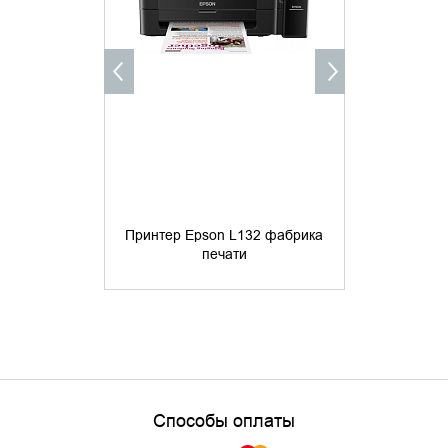
КУПИТ
Принтер Epson L132 фабрика
Принтер Ep
печати
96 
Способы оплаты