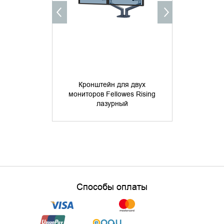
Кронштейн для двух
Кроншт
мониторов Fellowes Rising
мониторов
лазурный
Du
Способы оплаты