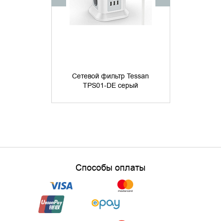
Сетевой фи
Tower TWR
Сетевой фильтр Tessan
16А, 4хU
TPS01-DE серый
ур.защиты 4
19 
Способы оплаты