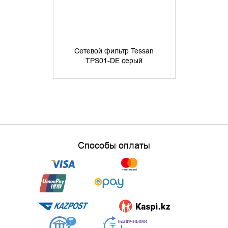
Сетевой фи
Tower TWR
Сетевой фильтр Tessan
16А, 4хU
TPS01-DE серый
ур.защиты 4
19 
Способы оплаты