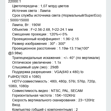
22000:1
Цветопередача : 1,07 млрд цветов
Источник света : Лампа
Срок службы источника света (Нормальный/SuperEco)
: 5000/15000
Лампа, Вт : 190W
Объектив : F=2.56-2.68, f=22-24.1 мм
Смещение проекции : 120%+/-5%
Проекционный коэффициент : 1.96~2.15
Размер изображения : 30" - 300"
Проекционное расстояние : 1.19м-13.11м(100"
@3.98м)
Трапецеидальные искажения : +/– 40° (по вертикали)
Оптическое увеличение : 1.1x
Слышимый шум (эко) : 29dB
Поддержка разрешения : VGA(640 x 480) to
FullHD(1920 x 1080)
HDTV-совместимость : 480i, 480p, 576i, 576p, 720p,
1080i, 1080p
Совместимость видео : NTSC, PAL, SECAM
Горизонтальная частота : 15K~102KHz
Скорость вертикального сканирования : 23~120Hz
Вход
Компьютер (общий с компонентным) : 2