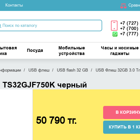
Контакты
Cравн
+7 (727)
+7 (700)
+7 (777)
бытовая
Мобильные
Часы и носимые
Посуда
ика
устройства
гаджеты
информации
USB флеш
USB flash 32 GB
USB Флеш 32GB 3.0 T
d TS32GJF750K черный
В КОРЗИН
50 790 тг.
КУПИТЬ В 1 К