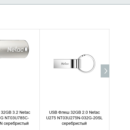
ИТЬ НАЛИЧИЕ
УТОЧНИТЬ НАЛИЧИЕ
32GB 3.2 Netac
USB Флеш 32GB 2.0 Netac
USB Ф
G NT03U785C-
U275 NT03U275N-032G-20SL
U785
N серебристый
серебристый
032G