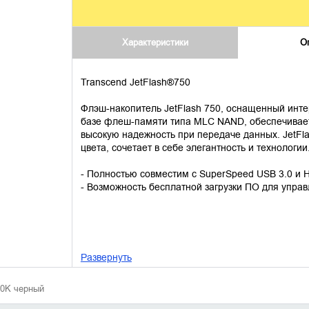
Характеристики
О
Transcend JetFlash®750
Флэш-накопитель JetFlash 750, оснащенный инт
базе флеш-памяти типа MLC NAND, обеспечивает 
высокую надежность при передаче данных. JetFl
цвета, сочетает в себе элегантность и технологии
- Полностью совместим с SuperSpeed USB 3.0 и H
- Возможность бесплатной загрузки ПО для управ
Развернуть
50K черный