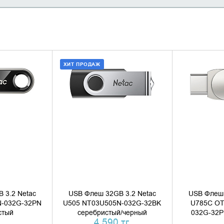
ХИТ ПРОДАЖ
НАЛИЧИЕ
ДОБАВИТЬ В КОРЗИНУ
УТОЧН
КУПИТЬ В 1 КЛИК
 3.2 Netac
USB Флеш 32GB 3.2 Netac
USB Флеш 
N-032G-32PN
U505 NT03U505N-032G-32BK
U785C OT
стый
серебристый/черный
032G-32P
4 590 тг.