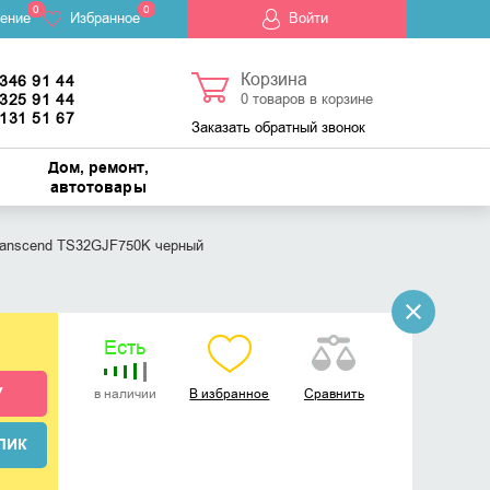
0
0
ение
Избранное
Войти
Корзина
 346 91 44
 325 91 44
0
товаров в корзине
 131 51 67
Заказать обратный звонок
Дом, ремонт,
автотовары
ranscend TS32GJF750K черный
Есть
У
в наличии
В избранное
Сравнить
ЛИК