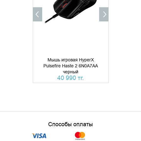
КУПИТЬ В 1 КЛИК
Мышь игровая HyperX
Мышь игров
Pulsefire Haste 2 6N0A7AA
SteelSerie
черный
ч
40 990 тг.
Способы оплаты