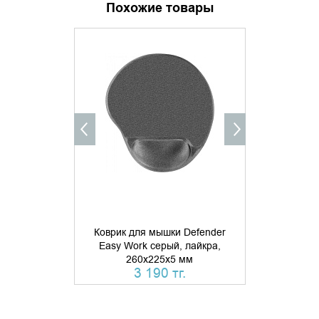
Похожие товары
ДОБАВИТЬ В КОРЗИНУ
УТОЧНИ
КУПИТЬ В 1 КЛИК
Коврик для мышки Defender
Easy Work серый, лайкра,
Коврик для
260х225х5 мм
Silk 23
3 190 тг.