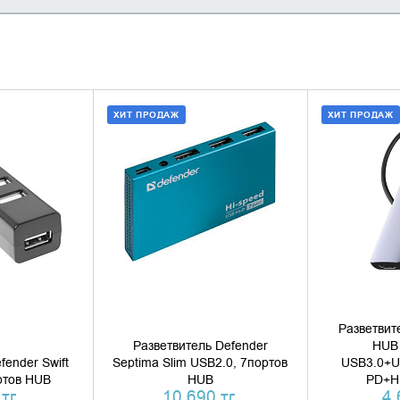
ХИТ ПРОДАЖ
ХИТ ПРОДАЖ
 КОРЗИНУ
ДОБАВИТЬ В КОРЗИНУ
ДОБАВИ
1 КЛИК
КУПИТЬ В 1 КЛИК
КУПИ
Разветвит
Разветвитель Defender
HUB 
fender Swift
Septima Slim USB2.0, 7портов
USB3.0+U
ртов HUB
HUB
PD+H
тг.
10 690 тг.
4 