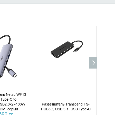
ТЬ В КОРЗИНУ
УТОЧНИТЬ НАЛИЧИЕ
ТЬ В 1 КЛИК
ель Netac WF13
Type-C to
SB2.0x2+100W
Разветвитель Transcend TS-
Развет
DMI серый
HUB5C, USB 3.1, USB Type-C
690 тг.