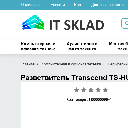
О компании
Новости
Блог
Доставка и оплата
Компьютерная и
Аудио-видео и
Мелкая 
офисная техника
фото техника
техн
Главная
Компьютерная и офисная техника
Периферийн
Разветвитель Transcend TS-
Код товара : Н0000009641