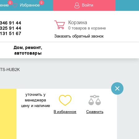
0
0
ение
Избранное
Войти
Корзина
 346 91 44
 325 91 44
0
товаров в корзине
 131 51 67
Заказать обратный звонок
Дом, ремонт,
автотовары
d TS-HUB2K
уточнить у
менеджера
цену и наличие
В избранное
Сравнить