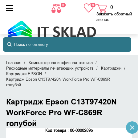
0
0
0
товаров
в корзине
Заказать обратный
звонок
Главная
Компьютерная и офисная техника
Расходные материалы печатающих устройств
Картриджи
Картриджи EPSON
Картридж Epson C13T97420N WorkForce Pro WF-C869R
голубой
Картридж Epson C13T97420N
WorkForce Pro WF-C869R
голубой
Код товара : 00-00002895