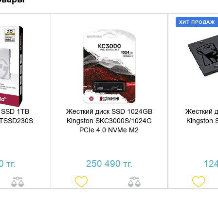
ХИТ ПРОДАЖ
 КОРЗИНУ
ДОБАВИТЬ В КОРЗИНУ
ДОБАВ
1 КЛИК
КУПИТЬ В 1 КЛИК
КУПИ
 SSD 1TB
Жесткий диск SSD 1024GB
Жесткий 
1TSSD230S
Kingston SKC3000S/1024G
Kingston
PCIe 4.0 NVMe M2
 тг.
250 490 тг.
124