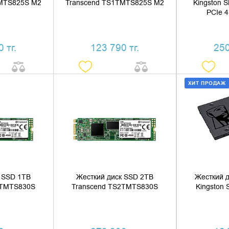
TMTS825S M2
Transcend TS1TMTS825S M2
Kingston 
PCIe 
 тг.
123 790 тг.
250
ХИТ ПРОДАЖ
 КОРЗИНУ
ДОБАВИТЬ В КОРЗИНУ
ДОБАВ
1 КЛИК
КУПИТЬ В 1 КЛИК
КУПИ
 SSD 1TB
Жесткий диск SSD 2TB
Жесткий 
1TMTS830S
Transcend TS2TMTS830S
Kingston