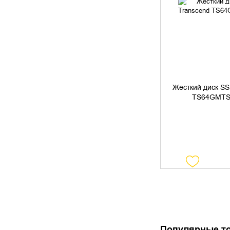
идеи
УТОЧНИТЬ 
Жесткий диск SS
TS64GMTS
Как правильно выбрать виниловый
проигрыватель?
HDD или SSD — что выбрать?
Популярные т