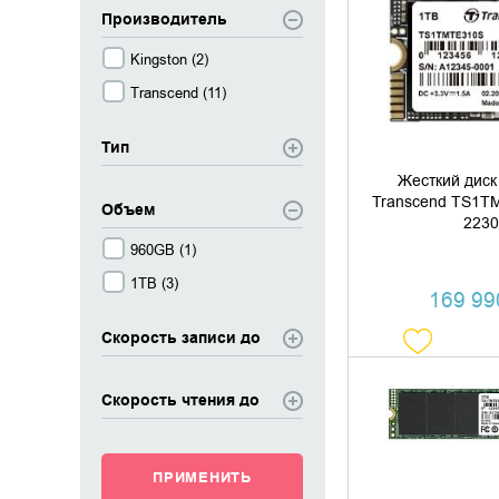
Производитель
ДОБАВИТЬ В
Kingston (
2
)
КУПИТЬ В 
Transcend (
11
)
Тип
Жесткий диск
Transcend TS1T
Объем
2230
960GB (
1
)
1TB (
3
)
169 990
Скорость записи до
Скорость чтения до
ДОБАВИТЬ В
КУПИТЬ В 