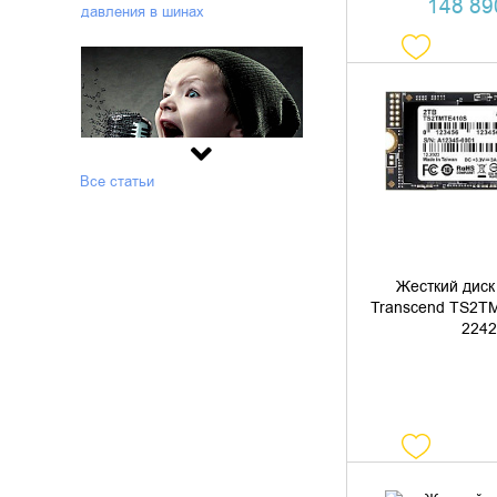
148 890
давления в шинах
УТОЧНИТЬ 
Все статьи
Что вы знаете о микрофонах?
Жесткий диск
Transcend TS2T
2242
Что подарить мужу на день
рождения: оригинальные,
практичные и беспроигрышные