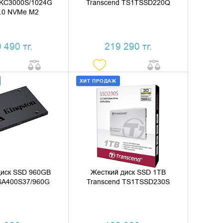
SKC3000S/1024G
Transcend TS1TSSD220Q
4.0 NVMe M2
 490 тг.
219 290 тг.
ХИТ ПРОДАЖ
ИТЬ В КОРЗИНУ
ДОБАВИТЬ В КОРЗИНУ
ТЬ В 1 КЛИК
КУПИТЬ В 1 КЛИК
диск SSD 960GB
Жесткий диск SSD 1TB
 SA400S37/960G
Transcend TS1TSSD230S