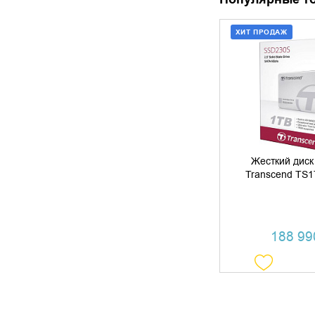
ХИТ ПРОДАЖ
ДОБАВИТЬ В
КУПИТЬ В 
Как выбрать камеру
видеонаблюдения
Жесткий диск
Transcend TS
188 990
Картриджи Сакура