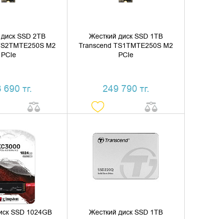
 диск SSD 2TB
Жесткий диск SSD 1TB
 TS2TMTE250S M2
Transcend TS1TMTE250S M2
PCIe
PCIe
 690 тг.
249 790 тг.
ИТЬ В КОРЗИНУ
ДОБАВИТЬ В КОРЗИНУ
ТЬ В 1 КЛИК
КУПИТЬ В 1 КЛИК
иск SSD 1024GB
Жесткий диск SSD 1TB