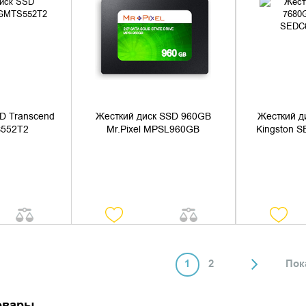
НАЛИЧИЕ
УТОЧНИТЬ НАЛИЧИЕ
УТОЧН
D Transcend
Жесткий диск SSD 960GB
Жесткий д
552T2
Mr.Pixel MPSL960GB
Kingston 
1
2
Пок
овары