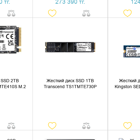
 тг.
273 390 тг.
124
НАЛИЧИЕ
УТОЧНИТЬ НАЛИЧИЕ
УТОЧН
 SSD 2TB
Жесткий диск SSD 1TB
Жесткий 
MTE410S M.2
Transcend TS1TMTE730P
Kingston S