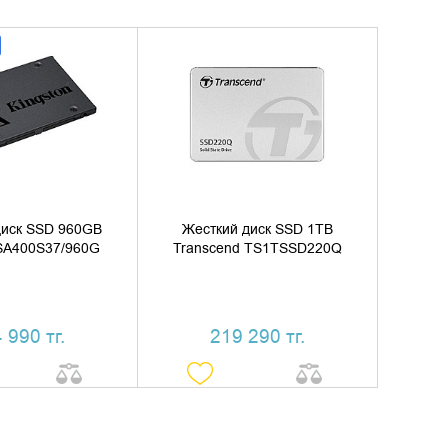
ИТЬ В КОРЗИНУ
ДОБАВИТЬ В КОРЗИНУ
ТЬ В 1 КЛИК
КУПИТЬ В 1 КЛИК
диск SSD 960GB
Жесткий диск SSD 1TB
 SA400S37/960G
Transcend TS1TSSD220Q
 990 тг.
219 290 тг.