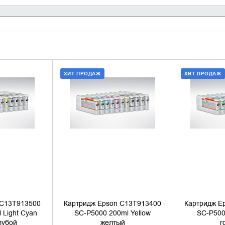
ХИТ ПРОДАЖ
ХИТ ПРОДАЖ
 КОРЗИНУ
ДОБАВИТЬ В КОРЗИНУ
ДОБАВИ
1 КЛИК
КУПИТЬ В 1 КЛИК
КУПИ
 C13T913500
Картридж Epson C13T913400
Картридж E
 Light Cyan
SC-P5000 200ml Yellow
SC-P500
лубой
желтый
г