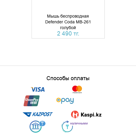
Мышь беспроводная
Мышь б
Defender Coda MB-261
Defende
голубой
бесшумн
2 490 тг.
Способы оплаты