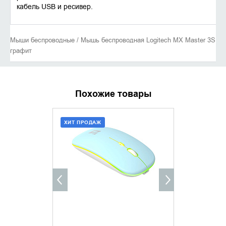
кабель USB и ресивер.
Мыши беспроводные / Мышь беспроводная Logitech MX Master 3S
графит
Похожие товары
ХИТ ПРОДАЖ
ДОБАВИТЬ В КОРЗИНУ
УТОЧНИ
КУПИТЬ В 1 КЛИК