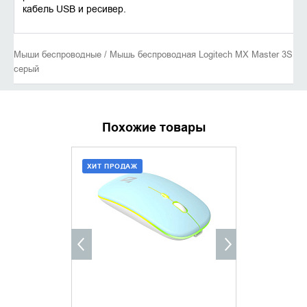
кабель USB и ресивер.
Мыши беспроводные / Мышь беспроводная Logitech MX Master 3S
серый
Похожие товары
ХИТ ПРОДАЖ
ДОБАВИТЬ В КОРЗИНУ
УТОЧНИ
КУПИТЬ В 1 КЛИК