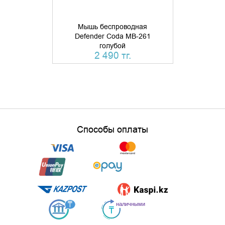
Мышь беспроводная
Мышь б
Defender Coda MB-261
Defende
голубой
бесшумн
2 490 тг.
Способы оплаты