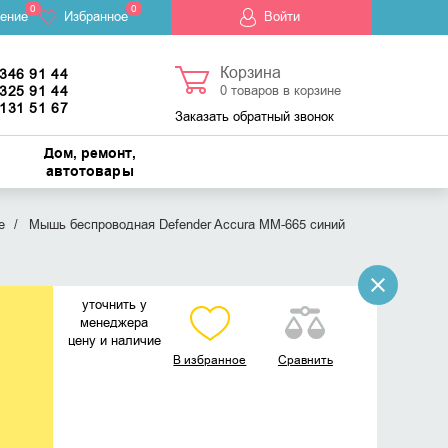
0
0
ение
Избранное
Войти
Корзина
 346 91 44
 325 91 44
0
товаров в корзине
 131 51 67
Заказать обратный звонок
Дом, ремонт,
автотовары
е
Мышь беспроводная Defender Accura MM-665 синий
уточнить у
менеджера
цену и наличие
В избранное
Сравнить