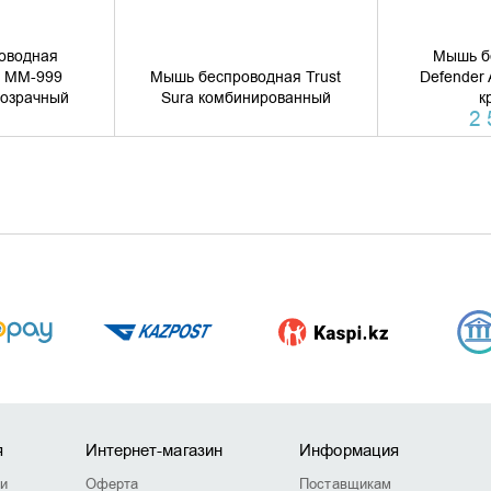
оводная
Мышь б
s MM-999
Мышь беспроводная Trust
Defender
озрачный
Sura комбинированный
к
2 
я
Интернет-магазин
Информация
ии
Оферта
Поставщикам