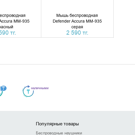
еспроводная
Мышь беспроводная
Мы
 Accura MM-935
Defender Accura MM-935
Defe
расный
серая
590 тг.
2 590 тг.
Популярные товары
Беспроводные наушники